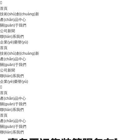
首頁
技術(shù)創(chuàng)新
產(chǎn)品中心
關(guān)于我們
公司新聞
聯(lián)系我們
企業(yè)榮譽(yù)
首頁
技術(shù)創(chuàng)新
產(chǎn)品中心
關(guān)于我們
公司新聞
聯(lián)系我們
企業(yè)榮譽(yù)
首頁
產(chǎn)品中心
關(guān)于我們
聯(lián)系我們
首頁
產(chǎn)品中心
關(guān)于我們
聯(lián)系我們